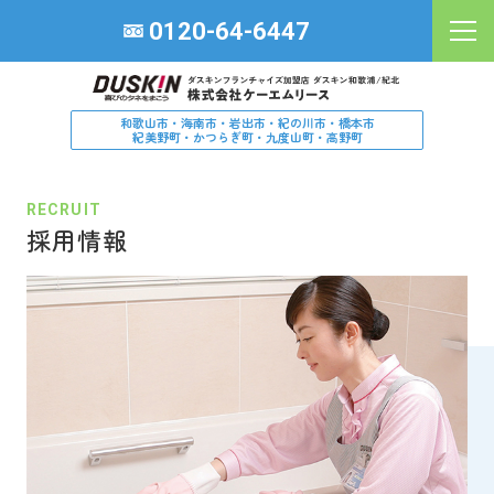
0120-64-6447
サービスから探す
和歌山市・海南市・岩出市・紀の川市・橋本市
紀美野町・かつらぎ町・九度山町・高野町
お困りごとから探す
RECRUIT
場所から探す
採用情報
お客様の声
ブログ
お知らせ
よくある質問